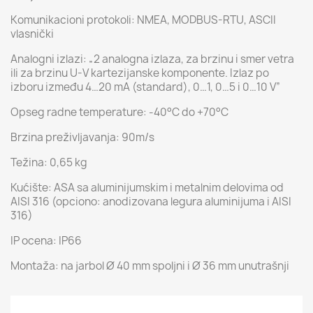
Komunikacioni protokoli: NMEA, MODBUS-RTU, ASCII
vlasnički
Analogni izlazi: „2 analogna izlaza, za brzinu i smer vetra
ili za brzinu U-V kartezijanske komponente. Izlaz po
izboru između 4…20 mA (standard), 0…1, 0…5 i 0…10 V”
Opseg radne temperature: -40°C do +70°C
Brzina preživljavanja: 90m/s
Težina: 0,65 kg
Kućište: ASA sa aluminijumskim i metalnim delovima od
AISI 316 (opciono: anodizovana legura aluminijuma i AISI
316)
IP ocena: IP66
Montaža: na jarbol Ø 40 mm spoljni i Ø 36 mm unutrašnji