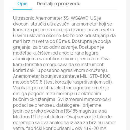
Opis
Deatalji o proizvodu
Ultrasonic Anemometer 3S-WS&WD-US je
dvoosni statički ultrazvučni anemometar koji se
koristi za precizna merenja brzine i pravca vetra
u svim uslovima okoline. Može bez odustajanja da
meri brzinu vetra do 85 m/s. Dostupna je opcija
grejanja, za brzo odmrzavanje. Dostupan je
model sa kućištem od anodizirane legure
aluminijuma sa antikorozivnim premazom. Ova
karakteristika omogućava da se instrument
koristi čak i u posebno agresivnom okruženju.
Anemometar ispunjava zahteve MIL-STD-810G
metode 509.6 (test korozije raspršivanjem soli).
Visoka otpornost na elektromagnetne smetnje
čini ga pogodnim za merenja u električnim
bučnim okruženjima. Svi izmereni meteorološki
podaci se prenose u datalogere i prijemne
jedinice preko dvožične RS485 magistrale sa
Modbus RTU protokolom. Ovaj senzor je takođe
opremljen sa dva analogna izlaza za brzinu i smer
vetra, fabrički konfigurisani u okviru 4-20 mA