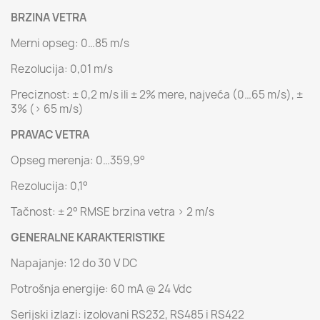
BRZINA VETRA
Merni opseg: 0…85 m/s
Rezolucija: 0,01 m/s
Preciznost: ± 0,2 m/s ili ± 2% mere, najveća (0…65 m/s), ±
3% (> 65 m/s)
PRAVAC VETRA
Opseg merenja: 0…359,9°
Rezolucija: 0,1°
Tačnost: ± 2° RMSE brzina vetra > 2 m/s
GENERALNE KARAKTERISTIKE
Napajanje: 12 do 30 V DC
Potrošnja energije: 60 mA @ 24 Vdc
Serijski izlazi: izolovani RS232, RS485 i RS422