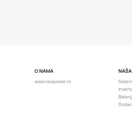
O NAMA
NAŠA
www.neopower.rs
Solarni
Inverto
Bateri
Dodac