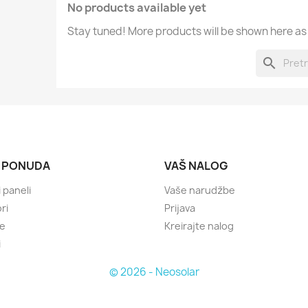
No products available yet
Stay tuned! More products will be shown here as
search
 PONUDA
VAŠ NALOG
 paneli
Vaše narudžbe
ri
Prijava
je
Kreirajte nalog
i
© 2026 - Neosolar